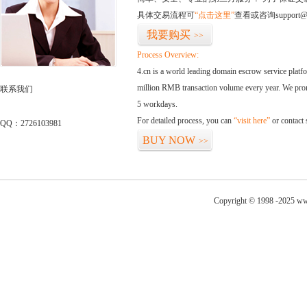
具体交易流程可
“点击这里”
查看或咨询support@
我要购买
>>
Process Overview:
4.cn is a world leading domain escrow service plat
million RMB transaction volume every year. We promi
联系我们
5 workdays.
For detailed process, you can
“visit here”
or contact
QQ：2726103981
BUY NOW
>>
Copyright © 1998 -2025 ww