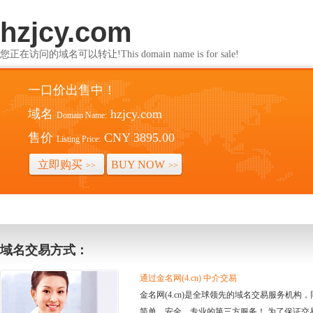
hzjcy.com
您正在访问的域名可以转让!This domain name is for sale!
一口价出售中！
域名
hzjcy.com
Domain Name:
售价
CNY 3895.00
Listing Price:
立即购买
BUY NOW
>>
>>
域名交易方式：
通过金名网(4.cn) 中介交易
金名网(4.cn)是全球领先的域名交易服务机
简单、安全、专业的第三方服务！ 为了保证交